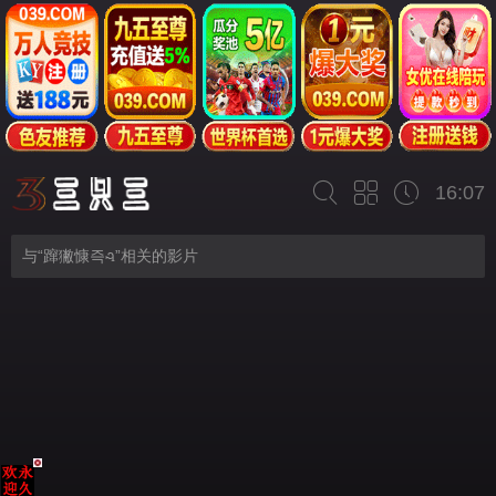
16:07
与“蹿獙慷즉ꮈ”相关的影片